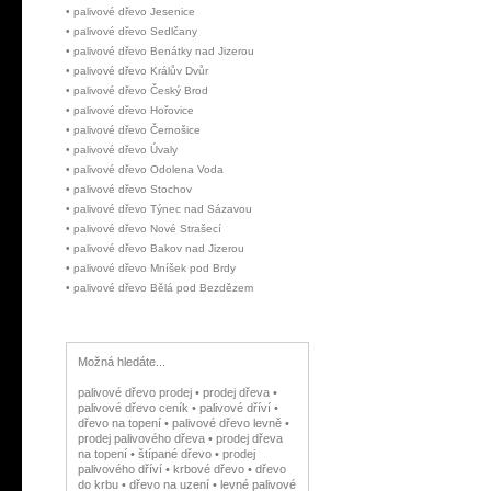
•
palivové dřevo Jesenice
•
palivové dřevo Sedlčany
•
palivové dřevo Benátky nad Jizerou
•
palivové dřevo Králův Dvůr
•
palivové dřevo Český Brod
•
palivové dřevo Hořovice
•
palivové dřevo Černošice
•
palivové dřevo Úvaly
•
palivové dřevo Odolena Voda
•
palivové dřevo Stochov
•
palivové dřevo Týnec nad Sázavou
•
palivové dřevo Nové Strašecí
•
palivové dřevo Bakov nad Jizerou
•
palivové dřevo Mníšek pod Brdy
•
palivové dřevo Bělá pod Bezdězem
Možná hledáte...
palivové dřevo prodej • prodej dřeva •
palivové dřevo ceník • palivové dříví •
dřevo na topení • palivové dřevo levně •
prodej palivového dřeva • prodej dřeva
na topení • štípané dřevo • prodej
palivového dříví • krbové dřevo • dřevo
do krbu • dřevo na uzení • levné palivové