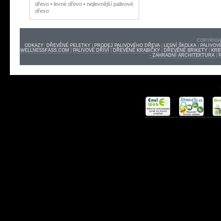
dřevo • levné dřevo • nejlevnější palivové
dřevo
COPYRIGHT
ODKAZY
:
DŘEVĚNÉ PELETKY
|
PRODEJ PALIVOVÉHO DŘEVA
|
LESNÍ ŠKOLKA
|
PALIVOV
WELLNESSFASS.COM
|
PALIVOVÉ DŘÍVÍ
|
DŘEVĚNÉ KRABIČKY
|
DŘEVĚNÉ BRIKETY
|
KRB
- ZAHRADNÍ ARCHITEKTURA
|