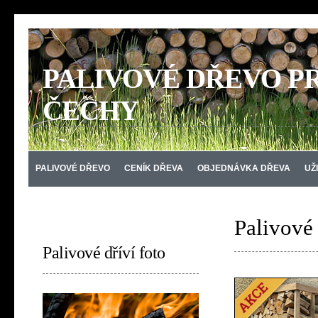
PALIVOVÉ DŘEVO PR
ČECHY
PALIVOVÉ DŘEVO
CENÍK DŘEVA
OBJEDNÁVKA DŘEVA
UŽ
KONTAKT
Palivové
Palivové dříví foto