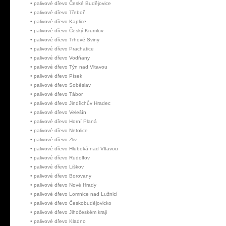
•
palivové dřevo České Budějovice
•
palivové dřevo Třeboň
•
palivové dřevo Kaplice
•
palivové dřevo Český Krumlov
•
palivové dřevo Trhové Sviny
•
palivové dřevo Prachatice
•
palivové dřevo Vodňany
•
palivové dřevo Týn nad Vltavou
•
palivové dřevo Písek
•
palivové dřevo Soběslav
•
palivové dřevo Tábor
•
palivové dřevo Jindřichův Hradec
•
palivové dřevo Velešín
•
palivové dřevo Horní Planá
•
palivové dřevo Netolice
•
palivové dřevo Zliv
•
palivové dřevo Hluboká nad Vltavou
•
palivové dřevo Rudolfov
•
palivové dřevo Liškov
•
palivové dřevo Borovany
•
palivové dřevo Nové Hrady
•
palivové dřevo Lomnice nad Lužnicí
•
palivové dřevo Českobudějovicko
•
palivové dřevo Jihočeském kraji
•
palivové dřevo Kladno