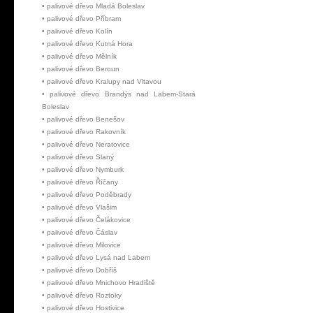
•
palivové dřevo Mladá Boleslav
•
palivové dřevo Příbram
•
palivové dřevo Kolín
•
palivové dřevo Kutná Hora
•
palivové dřevo Mělník
•
palivové dřevo Beroun
•
palivové dřevo Kralupy nad Vltavou
•
palivové dřevo Brandýs nad Labem-Stará
Boleslav
•
palivové dřevo Benešov
•
palivové dřevo Rakovník
•
palivové dřevo Neratovice
•
palivové dřevo Slaný
•
palivové dřevo Nymburk
•
palivové dřevo Říčany
•
palivové dřevo Poděbrady
•
palivové dřevo Vlašim
•
palivové dřevo Čelákovice
•
palivové dřevo Čáslav
•
palivové dřevo Milovice
•
palivové dřevo Lysá nad Labem
•
palivové dřevo Dobříš
•
palivové dřevo Mnichovo Hradiště
•
palivové dřevo Roztoky
•
palivové dřevo Hostivice